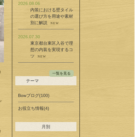
2026.08.06
内装における壁タイル
の選び方を用途や素材
別に解説
NEW
2026.07.30
東京都台東区入谷で理
想の内装を実現するコ
ツ
NEW
り
一覧を見る
テーマ
Bowブログ(100)
デ
お役立ち情報(4)
月別
リ