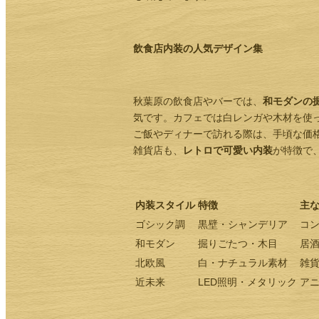
飲食店内装の人気デザイン集
秋葉原の飲食店やバーでは、
和モダンの
気です。カフェでは白レンガや木材を使
ご飯やディナーで訪れる際は、手頃な価
雑貨店も、
レトロで可愛い内装
が特徴で
内装スタイル
特徴
主
ゴシック調
黒壁・シャンデリア
コ
和モダン
掘りごたつ・木目
居
北欧風
白・ナチュラル素材
雑
近未来
LED照明・メタリック
ア