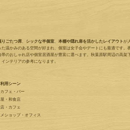
掘りごたつ席
、
シックな半個室
、
本棚や隠れ扉を活かしたレイアウト
が
った温かみのある空間が好まれ、個室は女子会やデートにも最適です。
格帯のおしゃれ店や個室居酒屋が豊富に選べます。秋葉原駅周辺の高架
、インテリアの参考になります。
な利用シーン
ンカフェ・バー
酒屋・和食店
貨店・カフェ
ニメショップ・オフィス