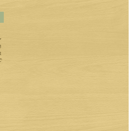
ア
詳
ま
で