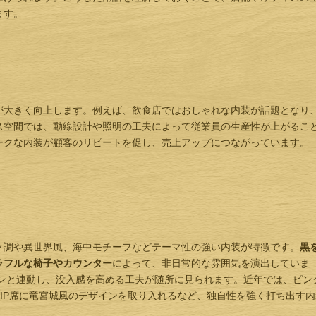
ます。
が大きく向上します。例えば、飲食店ではおしゃれな内装が話題となり
ス空間では、動線設計や照明の工夫によって従業員の生産性が上がるこ
ークな内装が顧客のリピートを促し、売上アップにつながっています。
ク調や異世界風、海中モチーフなどテーマ性の強い内装が特徴です。
黒
ラフルな椅子やカウンター
によって、非日常的な雰囲気を演出していま
インと連動し、没入感を高める工夫が随所に見られます。近年では、ピン
IP席に竜宮城風のデザインを取り入れるなど、独自性を強く打ち出す内