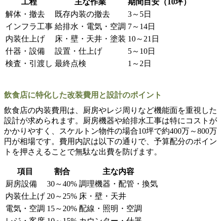
工程
主な作業
期間目安（10坪）
解体・撤去
既存内装の撤去
3～5日
インフラ工事
給排水・電気・空調
7～14日
内装仕上げ
床・壁・天井・塗装
10～21日
什器・設備
設置・仕上げ
5～10日
検査・引渡し
最終点検
1～2日
飲食店に特化した改装費用と設計のポイント
飲食店の内装費用は、厨房やレジ周りなど機能面を重視した
設計が求められます。厨房機器や給排水工事は特にコストが
かかりやすく、スケルトン物件の場合10坪で約400万～800万
円が相場です。費用内訳は以下の通りで、予算配分のポイン
トを押さえることで無駄な出費を防げます。
項目
割合
主な内容
厨房設備
30～40%
調理機器・配管・換気
内装仕上げ
20～25%
床・壁・天井
電気・空調
15～20%
配線・照明・空調
レジ・客席
10～15%
カウンター・什器