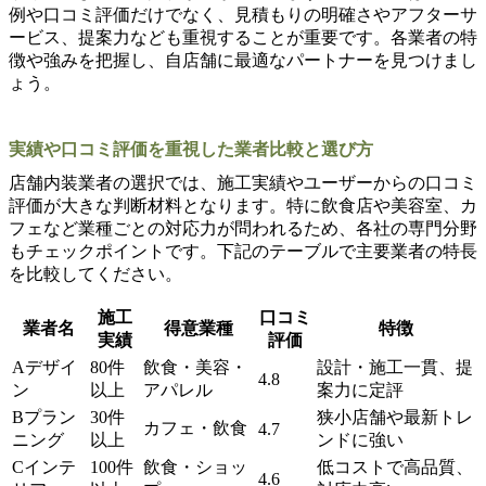
例や口コミ評価だけでなく、見積もりの明確さやアフターサ
ービス、提案力なども重視することが重要です。各業者の特
徴や強みを把握し、自店舗に最適なパートナーを見つけまし
ょう。
実績や口コミ評価を重視した業者比較と選び方
店舗内装業者の選択では、施工実績やユーザーからの口コミ
評価が大きな判断材料となります。特に飲食店や美容室、カ
フェなど業種ごとの対応力が問われるため、各社の専門分野
もチェックポイントです。下記のテーブルで主要業者の特長
を比較してください。
施工
口コミ
業者名
得意業種
特徴
実績
評価
Aデザイ
80件
飲食・美容・
設計・施工一貫、提
4.8
ン
以上
アパレル
案力に定評
Bプラン
30件
狭小店舗や最新トレ
カフェ・飲食
4.7
ニング
以上
ンドに強い
Cインテ
100件
飲食・ショッ
低コストで高品質、
4.6