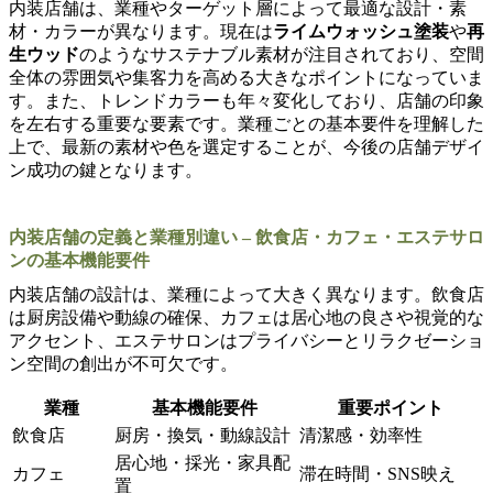
内装店舗は、業種やターゲット層によって最適な設計・素
材・カラーが異なります。現在は
ライムウォッシュ塗装
や
再
生ウッド
のようなサステナブル素材が注目されており、空間
全体の雰囲気や集客力を高める大きなポイントになっていま
す。また、トレンドカラーも年々変化しており、店舗の印象
を左右する重要な要素です。業種ごとの基本要件を理解した
上で、最新の素材や色を選定することが、今後の店舗デザイ
ン成功の鍵となります。
内装店舗の定義と業種別違い – 飲食店・カフェ・エステサロ
ンの基本機能要件
内装店舗の設計は、業種によって大きく異なります。飲食店
は厨房設備や動線の確保、カフェは居心地の良さや視覚的な
アクセント、エステサロンはプライバシーとリラクゼーショ
ン空間の創出が不可欠です。
業種
基本機能要件
重要ポイント
飲食店
厨房・換気・動線設計
清潔感・効率性
居心地・採光・家具配
カフェ
滞在時間・SNS映え
置