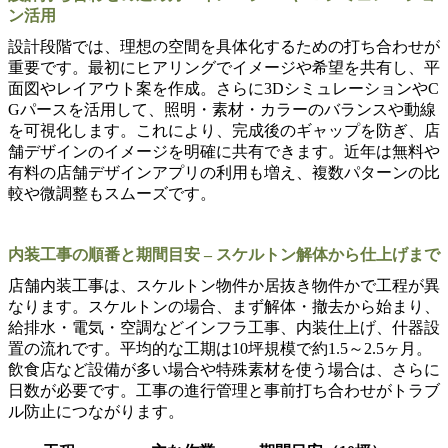
ン活用
設計段階では、理想の空間を具体化するための打ち合わせが
重要です。最初にヒアリングでイメージや希望を共有し、平
面図やレイアウト案を作成。さらに3DシミュレーションやC
Gパースを活用して、照明・素材・カラーのバランスや動線
を可視化します。これにより、完成後のギャップを防ぎ、店
舗デザインのイメージを明確に共有できます。近年は無料や
有料の店舗デザインアプリの利用も増え、複数パターンの比
較や微調整もスムーズです。
内装工事の順番と期間目安 – スケルトン解体から仕上げまで
店舗内装工事は、スケルトン物件か居抜き物件かで工程が異
なります。スケルトンの場合、まず解体・撤去から始まり、
給排水・電気・空調などインフラ工事、内装仕上げ、什器設
置の流れです。平均的な工期は10坪規模で約1.5～2.5ヶ月。
飲食店など設備が多い場合や特殊素材を使う場合は、さらに
日数が必要です。工事の進行管理と事前打ち合わせがトラブ
ル防止につながります。