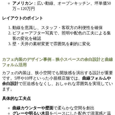
アメリカン
：広い動線、オープンキッチン、坪単価50
万～120万円
レイアウトのポイント
動線を意識し、スタッフ・客双方の利便性を確保
ビフォーアフター写真で、照明や配色の工夫による集
客の変化を確認
壁・天井の素材変更で雰囲気を劇的に変化
カフェ内装のデザイン事例 – 狭小スペースの余白設計と曲線
フォルム活用
カフェの内装は、狭小空間でも開放感を演出する設計が重要
です。5坪や10坪といった小規模店舗では、
曲線フォルムや
余白設計
で圧迫感をなくし、おしゃれな雰囲気を実現してい
ます。
具体的な工夫点
曲線カウンターや壁面
で柔らかな空間を創出
グレーや明るい木目
をベースにした配色で清潔感と温