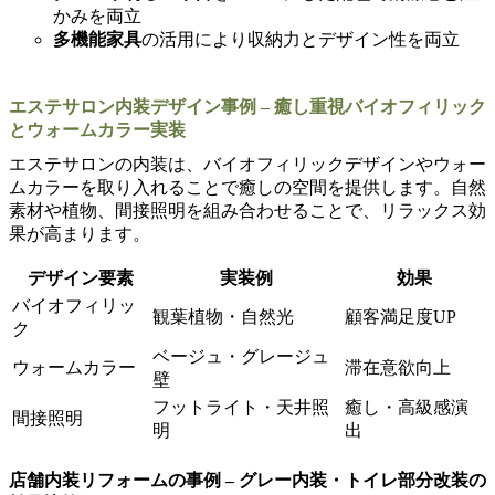
かみを両立
多機能家具
の活用により収納力とデザイン性を両立
エステサロン内装デザイン事例 – 癒し重視バイオフィリック
とウォームカラー実装
エステサロンの内装は、バイオフィリックデザインやウォー
ムカラーを取り入れることで癒しの空間を提供します。自然
素材や植物、間接照明を組み合わせることで、リラックス効
果が高まります。
デザイン要素
実装例
効果
バイオフィリッ
観葉植物・自然光
顧客満足度UP
ク
ベージュ・グレージュ
ウォームカラー
滞在意欲向上
壁
フットライト・天井照
癒し・高級感演
間接照明
明
出
店舗内装リフォームの事例 – グレー内装・トイレ部分改装の