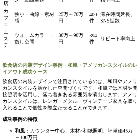
店
カ
狭小・曲線・素材
25万～70万
滞在時間延長、
400
フ
件
感
円
SNS拡散
ェ
エ
ウォームカラー・
30万～90万
394
ス
リピート率向上
件
癒し空間
円
テ
飲食店の内装デザイン事例 – 和風・アメリカンスタイルのレ
イアウト成功ケース
飲食店の内装デザインで注目されているのは、和風やアメリ
カンスタイルを活かした空間づくりです。和風では木材や間
接照明を活用し、落ち着きある雰囲気を演出します。アメリ
カンスタイルは、レンガ・メタル・ヴィンテージ家具を取り
入れることで個性を際立たせることができます。
成功事例の特徴
和風
：カウンター中心、木材×和紙照明、坪単価45万
～100万円