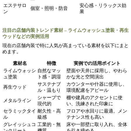
エステサロ
安心感・リラックス効
個室・照明・防音
ン
果
注目の店舗内装トレンド素材 – ライムウォッシュ塗装・再生
ウッドなどの実例活用
現在の店舗内装で特に人気が高まっている素材を以下にまと
めます。
素材名
特徴
実例での活用ポイント
ライムウォッシ
自然なマッ
壁面や天井に採用し、やわら
ュ塗装
ト感・調湿
かな光と空間演出
サステナブ
カウンターや什器に使用し、
再生ウッド
ル・温もり
環境配慮をアピール
シャープで
棚や建具のアクセントに使
メタルライン
現代的
い、洗練された印象に
セラミックタイ
耐久性・高
フロアや水回りに最適。メン
ル
級感
テナンス性も高い
グレイッシュコ
工業的・無
床や一部壁に取り入れ、全体
ンクリート
機質
を引き締める