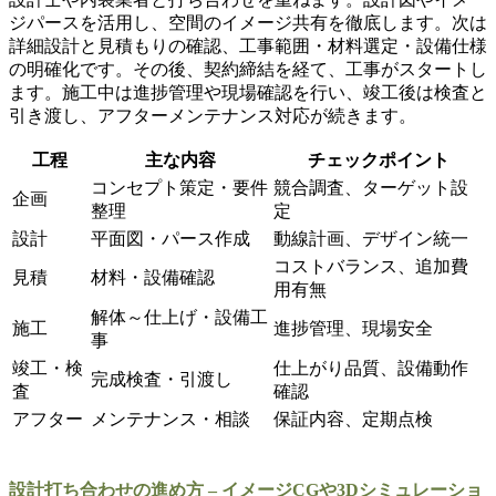
ジパースを活用し、空間のイメージ共有を徹底します。次は
詳細設計と見積もりの確認、工事範囲・材料選定・設備仕様
の明確化です。その後、契約締結を経て、工事がスタートし
ます。施工中は進捗管理や現場確認を行い、竣工後は検査と
引き渡し、アフターメンテナンス対応が続きます。
工程
主な内容
チェックポイント
コンセプト策定・要件
競合調査、ターゲット設
企画
整理
定
設計
平面図・パース作成
動線計画、デザイン統一
コストバランス、追加費
見積
材料・設備確認
用有無
解体～仕上げ・設備工
施工
進捗管理、現場安全
事
竣工・検
仕上がり品質、設備動作
完成検査・引渡し
査
確認
アフター
メンテナンス・相談
保証内容、定期点検
設計打ち合わせの進め方 – イメージCGや3Dシミュレーショ