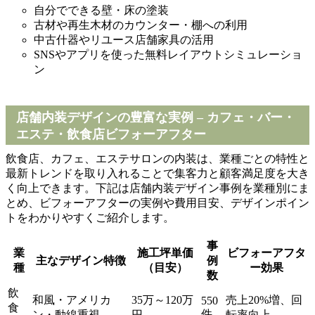
自分でできる壁・床の塗装
古材や再生木材のカウンター・棚への利用
中古什器やリユース店舗家具の活用
SNSやアプリを使った無料レイアウトシミュレーショ
ン
店舗内装デザインの豊富な実例 – カフェ・バー・
エステ・飲食店ビフォーアフター
飲食店、カフェ、エステサロンの内装は、業種ごとの特性と
最新トレンドを取り入れることで集客力と顧客満足度を大き
く向上できます。下記は店舗内装デザイン事例を業種別にま
とめ、ビフォーアフターの実例や費用目安、デザインポイン
トをわかりやすくご紹介します。
事
業
施工坪単価
ビフォーアフタ
主なデザイン特徴
例
種
（目安）
ー効果
数
飲
和風・アメリカ
35万～120万
売上20%増、回
550
食
件
ン・動線重視
円
転率向上