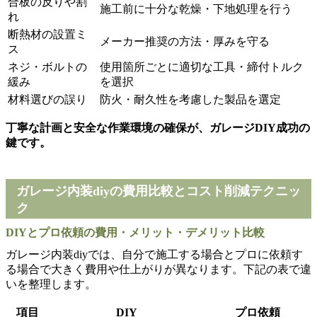
合板の反りや割
施工前に十分な乾燥・下地処理を行う
れ
断熱材の設置ミ
メーカー推奨の方法・厚みを守る
ス
ネジ・ボルトの
使用箇所ごとに適切な工具・締付トルク
緩み
を選択
材料選びの誤り
防火・耐久性を考慮した製品を選定
丁寧な計画と安全な作業環境の確保が、ガレージDIY成功の
鍵です。
ガレージ内装diyの費用比較とコスト削減テクニッ
ク
DIYとプロ依頼の費用・メリット・デメリット比較
ガレージ内装diyでは、自分で施工する場合とプロに依頼す
る場合で大きく費用や仕上がりが異なります。下記の表で違
いを整理します。
項目
DIY
プロ依頼