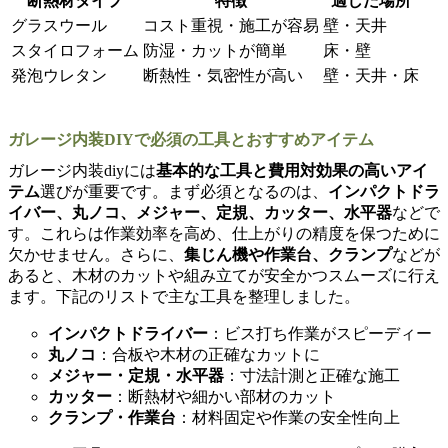
断熱材タイプ
特徴
適した場所
グラスウール
コスト重視・施工が容易
壁・天井
スタイロフォーム
防湿・カットが簡単
床・壁
発泡ウレタン
断熱性・気密性が高い
壁・天井・床
ガレージ内装DIYで必須の工具とおすすめアイテム
ガレージ内装diyには
基本的な工具と費用対効果の高いアイ
テム
選びが重要です。まず必須となるのは、
インパクトドラ
イバー、丸ノコ、メジャー、定規、カッター、水平器
などで
す。これらは作業効率を高め、仕上がりの精度を保つために
欠かせません。さらに、
集じん機や作業台、クランプ
などが
あると、木材のカットや組み立てが安全かつスムーズに行え
ます。下記のリストで主な工具を整理しました。
インパクトドライバー
：ビス打ち作業がスピーディー
丸ノコ
：合板や木材の正確なカットに
メジャー・定規・水平器
：寸法計測と正確な施工
カッター
：断熱材や細かい部材のカット
クランプ・作業台
：材料固定や作業の安全性向上