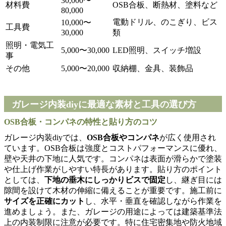
30,000〜
材料費
OSB合板、断熱材、塗料など
80,000
電動ドリル、のこぎり、ビス
10,000〜
工具費
30,000
類
照明・電気工
5,000〜30,000
LED照明、スイッチ増設
事
その他
5,000〜20,000
収納棚、金具、装飾品
ガレージ内装diyに最適な素材と工具の選び方
OSB合板・コンパネの特性と貼り方のコツ
ガレージ内装diyでは、
OSB合板やコンパネ
が広く使用され
ています。OSB合板は強度とコストパフォーマンスに優れ、
壁や天井の下地に人気です。コンパネは表面が滑らかで塗装
や仕上げ作業がしやすい特長があります。貼り方のポイント
としては、
下地の垂木にしっかりビスで固定
し、継ぎ目には
隙間を設けて木材の伸縮に備えることが重要です。施工前に
サイズを正確にカット
し、水平・垂直を確認しながら作業を
進めましょう。また、ガレージの用途によっては建築基準法
上の内装制限に注意が必要です。特に住宅密集地や防火地域