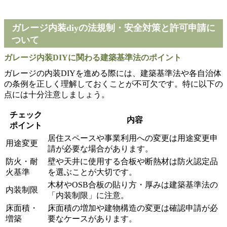
ガレージ内装diyの法規制・安全対策と許可申請に
ついて
ガレージ内装DIYに関わる建築基準法のポイント
ガレージの内装DIYを進める際には、建築基準法や各自治体
の条例を正しく理解しておくことが不可欠です。特に以下の
点には十分注意しましょう。
チェック
内容
ポイント
居住スペースや事業利用への変更は用途変更申
用途変更
請が必要な場合があります。
防火・耐
壁や天井に使用する合板や断熱材は防火認定品
火基準
を選ぶことが大切です。
木材やOSB合板の貼り方・厚みは建築基準法の
内装制限
「内装制限」に注意。
床面積・
床面積の増加や建物構造の変更は確認申請が必
増築
要なケースがあります。