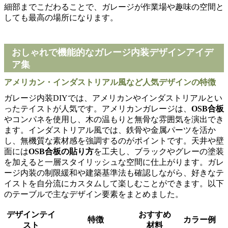
細部までこだわることで、ガレージが作業場や趣味の空間と
しても最高の場所になります。
おしゃれで機能的なガレージ内装デザインアイデ
ア集
アメリカン・インダストリアル風など人気デザインの特徴
ガレージ内装DIYでは、アメリカンやインダストリアルとい
ったテイストが人気です。アメリカンガレージは、
OSB合板
やコンパネを使用し、木の温もりと無骨な雰囲気を演出でき
ます。インダストリアル風では、鉄骨や金属パーツを活か
し、無機質な素材感を強調するのがポイントです。天井や壁
面には
OSB合板の貼り方
を工夫し、ブラックやグレーの塗装
を加えると一層スタイリッシュな空間に仕上がります。ガレ
ージ内装の制限緩和や建築基準法も確認しながら、好きなテ
イストを自分流にカスタムして楽しむことができます。以下
のテーブルで主なデザイン要素をまとめました。
デザインテイ
おすすめ
特徴
カラー例
スト
材料