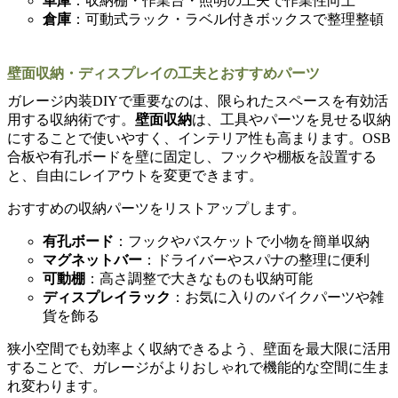
車庫
：収納棚・作業台・照明の工夫で作業性向上
倉庫
：可動式ラック・ラベル付きボックスで整理整頓
壁面収納・ディスプレイの工夫とおすすめパーツ
ガレージ内装DIYで重要なのは、限られたスペースを有効活
用する収納術です。
壁面収納
は、工具やパーツを見せる収納
にすることで使いやすく、インテリア性も高まります。OSB
合板や有孔ボードを壁に固定し、フックや棚板を設置する
と、自由にレイアウトを変更できます。
おすすめの収納パーツをリストアップします。
有孔ボード
：フックやバスケットで小物を簡単収納
マグネットバー
：ドライバーやスパナの整理に便利
可動棚
：高さ調整で大きなものも収納可能
ディスプレイラック
：お気に入りのバイクパーツや雑
貨を飾る
狭小空間でも効率よく収納できるよう、壁面を最大限に活用
することで、ガレージがよりおしゃれで機能的な空間に生ま
れ変わります。