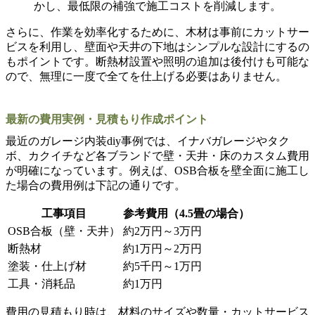
かし、最低限の補強で施工コストを削減します。
さらに、作業を効率化するために、木材は事前にカットサー
ビスを利用し、壁面や天井の下地はシンプルな設計にするの
もポイントです。断熱材設置や照明の追加は後付けも可能な
ので、無理に一度で全てを仕上げる必要はありません。
最新の費用実例・見積もり作成ポイント
最近のガレージ内装diy事例では、イナバガレージやタク
ボ、カクイチなど各ブランドで壁・天井・床のカスタム費用
が明確になっています。例えば、OSB合板を壁全面に施工し
た場合の費用例は下記の通りです。
工事項目
参考費用（4.5畳の場合）
OSB合板（壁・天井）
約2万円～3万円
断熱材
約1万円～2万円
塗装・仕上げ材
約5千円～1万円
工具・消耗品
約1万円
費用の見積もり時は、材料のサイズや数量・カットサービス