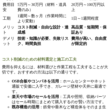
費用目
5万円～30万円（材料・道具
20万円～100万円以
安
費のみ）
上
1週間～数ヶ月（作業時間に
工期
1日～1週間程度
より変動）
メリッ
コスト削減・自由な設計・達
高品質・短期間・保
ト
成感
証あり
デメリ
技術・知識が必要、失敗リス
費用が高い、自由度
ット
ク、時間負担
が限定的
コスト削減のための材料選定と施工の工夫
費用を抑えるには、材料選びと作業工程を工夫することが大
切です。おすすめの方法は以下の通りです。
OSB合板やコンパネを活用
：ホームセンターやネット
通販で安価に入手でき、ガレージ壁材や天井に最適で
す。
楽天や市場のセールを活用
：工具や照明、収納パーツ
はセール時期にまとめて購入するのが賢い方法です。
既存構造の活用
：鉄骨や垂木など構造体をそのまま生