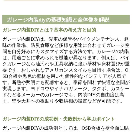
ガレージ内装diyの基礎知識と全体像を解説
ガレージ内装DIYとは？基本の考え方と目的
ガレージ内装DIYは、愛車の保管やバイクメンテナンス、趣
味の作業場、防災倉庫など多様な用途に合わせてガレージ空
間を自分好みにカスタマイズする方法です。ガレージの内装
は、用途ごとに求められる機能が異なります。例えば、バイ
クガレージなら油汚れや工具収納に強い壁材や床材選びが重
要です。おしゃれなアメリカンスタイルを目指す場合は、O
SB合板や黒色の壁材を用いた個性的なインテリアが人気で
す。断熱や照明にも配慮すると、季節を問わず快適な空間が
実現します。ヨドコウやイナバガレージ、タクボ、カスケー
ドなど各メーカーのガレージでも、内装DIYの自由度は高
く、壁や天井への板貼りや収納棚の設置などが可能です。
ガレージ内装DIYの成功例・失敗例から学ぶポイント
ガレージ内装DIYの成功例としては、OSB合板を壁全面に貼