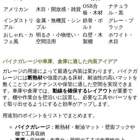
OSB合
ナチュラ
アメリカン
木目・開放感・雑貨
板・木材
ル・黒
インダストリ
金属・無機質・シン
鉄骨・ボ
グレー・ブ
アル
プル
ルト
ラック
おしゃれ・カ
明るさ・小物使い・
白壁・木
ホワイト・
フェ風
空間活用
製棚
木目
バイクガレージや車庫、倉庫に適した内装アイデア
ガレージの用途によって最適な内装は変わります。バイクガ
レージには
断熱材
や強度のある床材、耐油性の高いマットを
敷くことでメンテナンスや保管に適した空間を実現できま
す。車庫や倉庫では、
動線を確保するレイアウト
が重要で
す。棚や作業台を壁沿いに設置し、必要な工具やパーツをす
ぐ取り出せるようにすると効率がアップします。
用途別のポイントをリストでまとめます。
バイクガレージ
：断熱材・耐油マット・壁面フックや
棚で工具収納