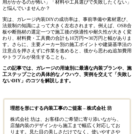
用がかかるのが怖い」「材料や工具選びで失敗したくない」
と悩んでいませんか？
実は、ガレージ内装DIYの成功率は、事前準備や素材選び、
法規制の知識によって大きく左右されます。例えば、OSB合
板や断熱材の選定一つで施工後の快適性や耐久性が大きく変
わり、材料費・工具費の合計も10万円〜30万円と幅がありま
す。さらに、主要メーカー別の施工ポイントや建築基準法の
注意点を押さえずに作業を進めると、後から思わぬ追加費用
やトラブルが発生することも。
この記事では、ガレージの用途別に最適な内装プランや、施
工ステップごとの具体的なノウハウ、実例を交えて「失敗し
ないDIY」のコツを解説します。
理想を形にする内装工事のご提案 – 株式会社 坊
株式会社 坊は、お客様のご希望に寄り添いながら、
店舗
内装
のデザインから施工まで幅広く対応してお
ります。見た目の美しさだけでなく、使いやすさや