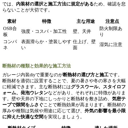
では、
内装材の選択と施工方法に規定がある
ため、確認を怠
らないことが大切です。
素材
特徴
主な用途
注意点
OSB合
防火制限あ
強度・コスパ・加工性
壁、天井
板
り
コンパ
表面滑らか・塗装しやす
仕上げ、壁
湿気に注意
ネ
い
面
断熱材の種類と効果的な施工方法
ガレージ内装diyで重要なのが
断熱材の選び方と施工
です。
断熱材を適切に設置することで、夏の暑さや冬の寒さを大幅
に軽減できます。主な断熱材には
グラスウール、スタイロフ
ォーム、発泡ウレタン
などがあり、それぞれに特徴がありま
す。壁や天井の下地にしっかりと断熱材を敷き詰め、
気密テ
ープで隙間をふさぐ
ことで断熱効果が高まります。断熱材の
厚みや種類は気候や用途に応じて選び、
外気の影響を最小限
に抑えた快適な空間
を実現しましょう。