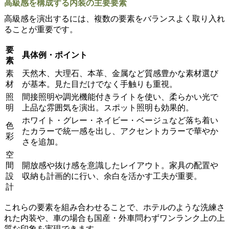
高級感を構成する内装の主要要素
高級感を演出するには、複数の要素をバランスよく取り入れ
ることが重要です。
要
具体例・ポイント
素
素
天然木、大理石、本革、金属など質感豊かな素材選び
材
が基本。見た目だけでなく手触りも重視。
照
間接照明や調光機能付きライトを使い、柔らかい光で
明
上品な雰囲気を演出。スポット照明も効果的。
ホワイト・グレー・ネイビー・ベージュなど落ち着い
色
たカラーで統一感を出し、アクセントカラーで華やか
彩
さを追加。
空
間
開放感や抜け感を意識したレイアウト。家具の配置や
設
収納も計画的に行い、余白を活かす工夫が重要。
計
これらの要素を組み合わせることで、ホテルのような洗練さ
れた内装や、車の場合も国産・外車問わずワンランク上の上
質な印象を実現できます。