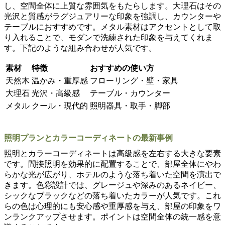
し、空間全体に上質な雰囲気をもたらします。大理石はその
光沢と質感がラグジュアリーな印象を強調し、カウンターや
テーブルにおすすめです。メタル素材はアクセントとして取
り入れることで、モダンで洗練された印象を与えてくれま
す。下記のような組み合わせが人気です。
素材
特徴
おすすめの使い方
天然木
温かみ・重厚感
フローリング・壁・家具
大理石
光沢・高級感
テーブル・カウンター
メタル
クール・現代的
照明器具・取手・脚部
照明プランとカラーコーディネートの最新事例
照明とカラーコーディネートは高級感を左右する大きな要素
です。間接照明を効果的に配置することで、部屋全体にやわ
らかな光が広がり、ホテルのような落ち着いた空間を演出で
きます。色彩設計では、グレージュや深みのあるネイビー、
シックなブラックなどの落ち着いたカラーが人気です。これ
らの色は心理的にも安心感や重厚感を与え、部屋の印象をワ
ンランクアップさせます。ポイントは空間全体の統一感を意