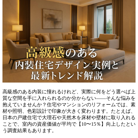
高級感のある内装に憧れるけれど、実際に何をどう選べば上
質な空間を手に入れられるのか分からない——そんな悩みを
抱えていませんか？住宅やマンションのリフォームでは、素
材や照明、色彩設計で印象が大きく変わります。たとえば、
日本の戸建住宅で大理石や天然木を床材や壁材に取り入れる
ことで、室内の資産価値が平均で【10〜15％】向上したとい
う調査結果もあります。