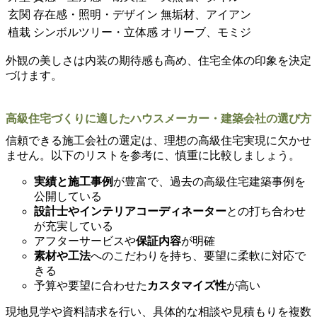
玄関
存在感・照明・デザイン
無垢材、アイアン
植栽
シンボルツリー・立体感
オリーブ、モミジ
外観の美しさは内装の期待感も高め、住宅全体の印象を決定
づけます。
高級住宅づくりに適したハウスメーカー・建築会社の選び方
信頼できる施工会社の選定は、理想の高級住宅実現に欠かせ
ません。以下のリストを参考に、慎重に比較しましょう。
実績と施工事例
が豊富で、過去の高級住宅建築事例を
公開している
設計士やインテリアコーディネーター
との打ち合わせ
が充実している
アフターサービスや
保証内容
が明確
素材や工法
へのこだわりを持ち、要望に柔軟に対応で
きる
予算や要望に合わせた
カスタマイズ性
が高い
現地見学や資料請求を行い、具体的な相談や見積もりを複数