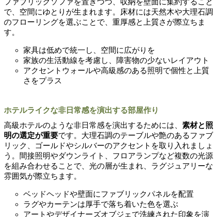
ファブリックソファを置きつつ、収納を壁面に集約すること
で、空間にゆとりが生まれます。床材には天然木や大理石調
のフローリングを選ぶことで、重厚感と上質さが際立ちま
す。
家具は低めで統一し、空間に広がりを
家族の生活動線を考慮し、障害物の少ないレイアウト
アクセントウォールや高級感のある照明で個性と上質
さをプラス
ホテルライクな非日常感を演出する部屋作り
高級ホテルのような非日常感を演出するためには、
素材と照
明の選定が重要
です。大理石調のテーブルや艶のあるファブ
リック、ゴールドやシルバーのアクセントを取り入れましょ
う。間接照明やダウンライト、フロアランプなど複数の光源
を組み合わせることで、光の層が生まれ、ラグジュアリーな
雰囲気が際立ちます。
ベッドヘッドや壁面にファブリックパネルを配置
ラグやカーテンは厚手で落ち着いた色を選ぶ
アートやデザイナーズオブジェで洗練された印象を演