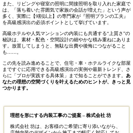
また、リビングや寝室の照明に間接照明を取り入れた家庭で
は、「落ち着いた雰囲気で家族の会話が増えた」という声が
多く、実際に【9割以上】の専門家が『照明プランの工夫』
を高級感演出の必須ポイントとして挙げています。
高級ホテルや人気マンションの内装にも共通する“上質さ”の
秘訣は、素材・配色・空間設計の細やかな積み重ねにありま
す。放置してしまうと、無駄な出費や後悔につながること
も……。
この先を読み進めることで、住宅・車・ホテルライクな部屋
まですぐに応用できる高級感演出の実例や最新トレンド、さ
らに「プロが実践する具体策」まで知ることができます。
あ
なたの理想の空間づくりを叶えるためのヒントが、きっと見
つかります。
理想を形にする内装工事のご提案 – 株式会社 坊
株式会社 坊は、お客様のご希望に寄り添いながら、
店舗
内装
のデザインから施工まで幅広く対応してお