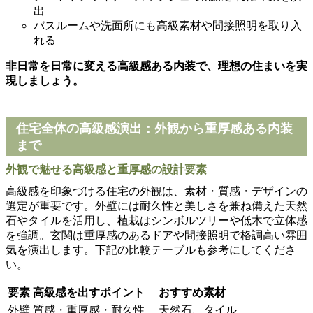
出
バスルームや洗面所にも高級素材や間接照明を取り入
れる
非日常を日常に変える高級感ある内装で、理想の住まいを実
現しましょう。
住宅全体の高級感演出：外観から重厚感ある内装
まで
外観で魅せる高級感と重厚感の設計要素
高級感を印象づける住宅の外観は、素材・質感・デザインの
選定が重要です。外壁には耐久性と美しさを兼ね備えた天然
石やタイルを活用し、植栽はシンボルツリーや低木で立体感
を強調。玄関は重厚感のあるドアや間接照明で格調高い雰囲
気を演出します。下記の比較テーブルも参考にしてくださ
い。
要素
高級感を出すポイント
おすすめ素材
外壁
質感・重厚感・耐久性
天然石、タイル