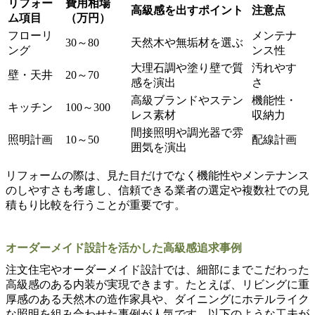
リフォー
費用相場
高級感を出すポイント
注意点
ム項目
（万円）
フローリ
メンテナ
30～80
天然木や無垢材を選ぶ
ング
ンス性
大理石調や塗り壁で質
汚れやす
壁・天井
20～70
感を演出
さ
高級ブランドやステン
機能性・
キッチン
100～300
レス素材
収納力
間接照明や調光器で雰
照明計画
10～50
配線計画
囲気を演出
リフォームの際は、見た目だけでなく機能性やメンテナンス
のしやすさも考慮し、信頼できる業者の選定や複数社での見
積もり比較を行うことが重要です。
オーダーメイド設計を活かした高級感追求事例
注文住宅やオーダーメイド設計では、細部にまでこだわった
高級感のある内装が実現できます。たとえば、リビングに重
厚感のある天然木の造作家具や、ダイニングにホテルライク
な照明を組み合わせた事例が人気です。以下のような工夫が