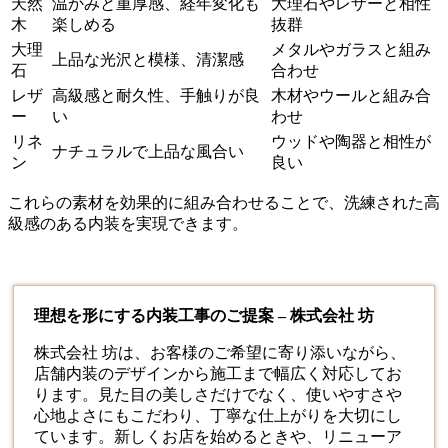
天然
温かみと重厚感、経年変化も
大理石やレザーと相性
木
楽しめる
抜群
大理
メタルやガラスと組み
上品な光沢と模様、清潔感
石
合わせ
レザ
高級感と耐久性、手触りが良
木材やウールと組み合
ー
い
わせ
リネ
ウッドや陶器と相性が
ナチュラルで上品な風合い
ン
良い
これらの素材を効果的に組み合わせることで、洗練された高
級感のある内装を実現できます。
理想を形にする内装工事のご提案 – 株式会社 坊
株式会社 坊は、お客様のご希望に寄り添いながら、
店舗
内装
のデザインから施工まで幅広く対応してお
ります。見た目の美しさだけでなく、使いやすさや
心地よさにもこだわり、丁寧な仕上がりを大切にし
ています。新しくお店を始めるときや、リニューア