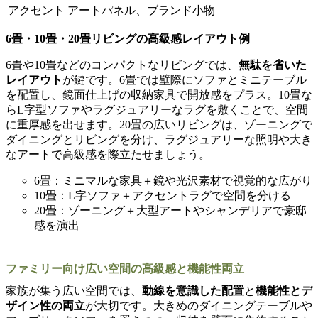
アクセント
アートパネル、ブランド小物
6畳・10畳・20畳リビングの高級感レイアウト例
6畳や10畳などのコンパクトなリビングでは、
無駄を省いた
レイアウト
が鍵です。6畳では壁際にソファとミニテーブル
を配置し、鏡面仕上げの収納家具で開放感をプラス。10畳な
らL字型ソファやラグジュアリーなラグを敷くことで、空間
に重厚感を出せます。20畳の広いリビングは、ゾーニングで
ダイニングとリビングを分け、ラグジュアリーな照明や大き
なアートで高級感を際立たせましょう。
6畳：ミニマルな家具＋鏡や光沢素材で視覚的な広がり
10畳：L字ソファ＋アクセントラグで空間を分ける
20畳：ゾーニング＋大型アートやシャンデリアで豪邸
感を演出
ファミリー向け広い空間の高級感と機能性両立
家族が集う広い空間では、
動線を意識した配置
と
機能性とデ
ザイン性の両立
が大切です。大きめのダイニングテーブルや